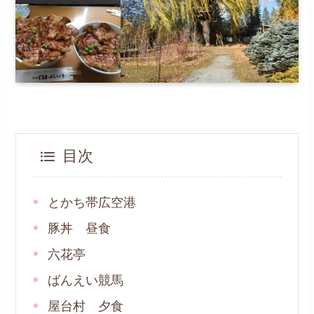
目次
とかち帯広空港
豚丼 昼食
六花亭
ばんえい競馬
屋台村 夕食