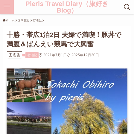
Pieris Travel Diary（旅好き
Blog）
ホーム
国内旅行
宿泊記
十勝・帯広1泊2日 夫婦で満喫！豚丼で
満腹＆ばんえい競馬で大興奮
広告
2021年7月1日
2025年12月20日
宿泊記