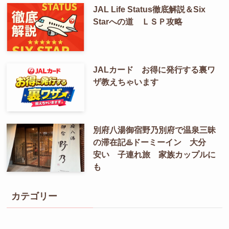
2026年最新｜JALステータスラン
完全ガイド｜Life Statusで
JGC（上級会員）を最短で獲得す
る方法
JAL Life Status徹底解説＆Six
Starへの道 ＬＳＰ攻略
JALカード お得に発行する裏ワ
ザ教えちゃいます
別府八湯御宿野乃別府で温泉三昧
の滞在記♨️ドーミーイン 大分
安い 子連れ旅 家族カップルに