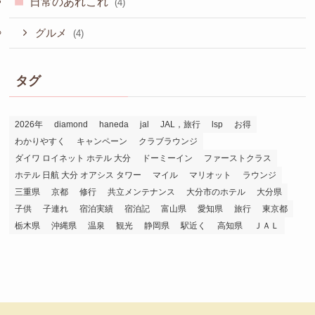
マイル
(12)
ＪＡＬ
(12)
日常のあれこれ
(4)
グルメ
(4)
タグ
2026年
diamond
haneda
jal
JAL，旅行
lsp
お得
わかりやすく
キャンペーン
クラブラウンジ
ダイワ ロイネット ホテル 大分
ドーミーイン
ファーストクラス
ホテル 日航 大分 オアシス タワー
マイル
マリオット
ラウンジ
三重県
京都
修行
共立メンテナンス
大分市のホテル
大分県
子供
子連れ
宿泊実績
宿泊記
富山県
愛知県
旅行
東京都