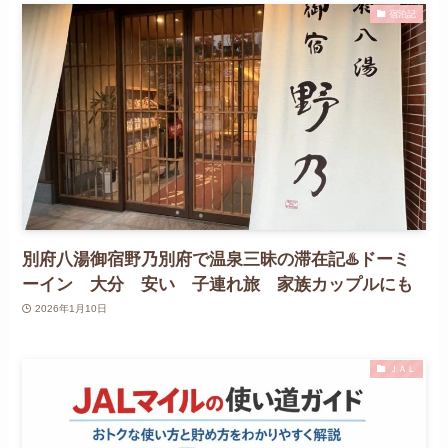
宿泊記
別府八湯御宿野乃別府で温泉三昧の滞在記♨️ドーミ
ーイン 大分 安い 子連れ旅 家族カップルにも
2026年1月10日
ＪＡＬ