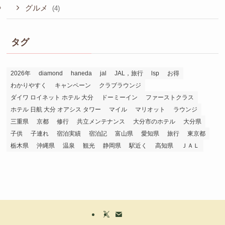
グルメ
(4)
タグ
2026年
diamond
haneda
jal
JAL，旅行
lsp
お得
わかりやすく
キャンペーン
クラブラウンジ
ダイワ ロイネット ホテル 大分
ドーミーイン
ファーストクラス
ホテル 日航 大分 オアシス タワー
マイル
マリオット
ラウンジ
三重県
京都
修行
共立メンテナンス
大分市のホテル
大分県
子供
子連れ
宿泊実績
宿泊記
富山県
愛知県
旅行
東京都
栃木県
沖縄県
温泉
観光
静岡県
駅近く
高知県
ＪＡＬ