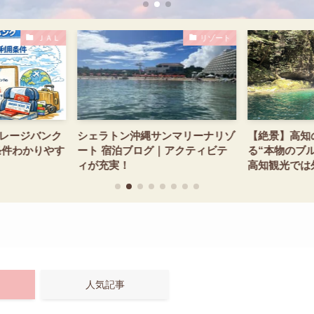
ＪＡＬ
リゾート
イレージバンク
シェラトン沖縄サンマリーナリゾ
【絶景】高知
条件わかりやす
ート 宿泊ブログ｜アクティビテ
る“本物のブ
ィが充実！
高知観光では
べきスポット
人気記事