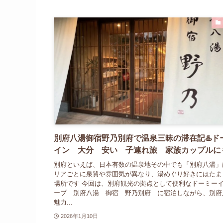
別府八湯御宿野乃別府で温泉三昧の滞在記♨️ド
イン 大分 安い 子連れ旅 家族カップルに
別府といえば、日本有数の温泉地その中でも「別府八湯」
リアごとに泉質や雰囲気が異なり、湯めぐり好きにはたま
場所です 今回は、別府観光の拠点として便利なドーミー
ープ 別府八湯 御宿 野乃別府 に宿泊しながら、別府
魅力...
2026年1月10日