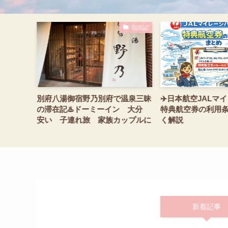
ティホテル
宿泊記
リープラ
別府八湯御宿野乃別府で温泉三昧
✈️日本航空JALマ
なカプ
の滞在記♨️ドーミーイン 大分
特典航空券の利用
スス
安い 子連れ旅 家族カップルに
く解説
も
新着記事