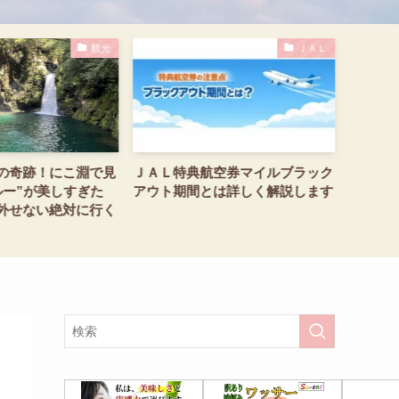
観光
ＪＡＬ
の奇跡！にこ淵で見
ＪＡＬ特典航空券マイルブラック
メズム
ルー”が美しすぎた
アウト期間とは詳しく解説します
ョンレ
外せない絶対に行く
編竹芝