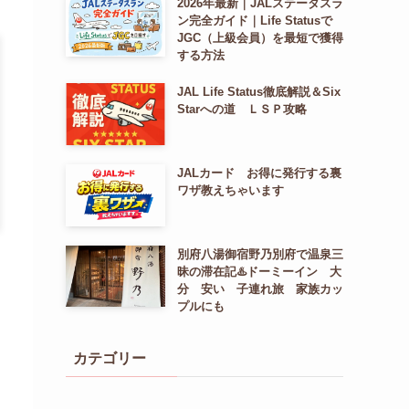
2026年最新｜JALステータスラ
ン完全ガイド｜Life Statusで
JGC（上級会員）を最短で獲得
する方法
JAL Life Status徹底解説＆Six
Starへの道 ＬＳＰ攻略
JALカード お得に発行する裏
ワザ教えちゃいます
別府八湯御宿野乃別府で温泉三
昧の滞在記♨️ドーミーイン 大
分 安い 子連れ旅 家族カッ
プルにも
カテゴリー