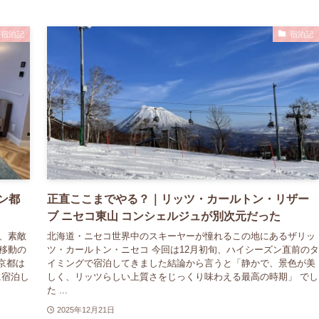
宿泊記
宿泊記
ン都
正直ここまでやる？｜リッツ・カールトン・リザー
ブ ニセコ東山 コンシェルジュが別次元だった
、素敵
北海道・ニセコ世界中のスキーヤーが憧れるこの地にあるザリッ
移動の
ツ・カールトン・ニセコ 今回は12月初旬、ハイシーズン直前のタ
京都は
イミングで宿泊してきました結論から言うと「静かで、景色が美
に宿泊し
しく、リッツらしい上質さをじっくり味わえる最高の時期」 でし
た ...
2025年12月21日