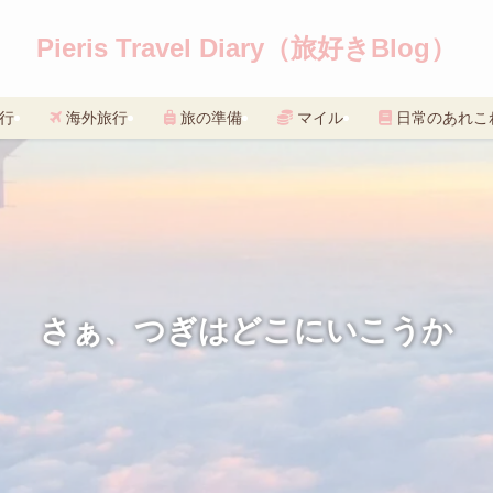
Pieris Travel Diary（旅好きBlog）
行
海外旅行
旅の準備
マイル
日常のあれこ
さぁ、つぎはどこにいこうか