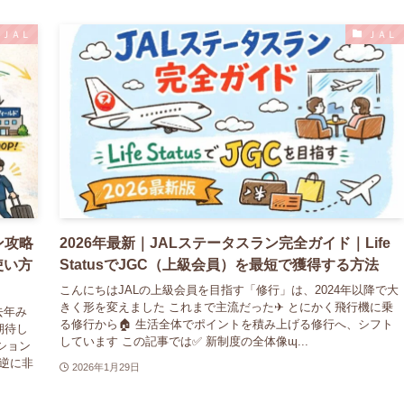
ＪＡＬ
ＪＡＬ
ン攻略
2026年最新｜JALステータスラン完全ガイド｜Life
使い方
StatusでJGC（上級会員）を最短で獲得する方法
こんにちはJALの上級会員を目指す「修行」は、2024年以降で大
きく形を変えました これまで主流だった✈ とにかく飛行機に乗
去年み
る修行から🏠 生活全体でポイントを積み上げる修行へ、シフト
期待し
しています この記事では✅ 新制度の全体像ɰ...
ション
逆に非
2026年1月29日