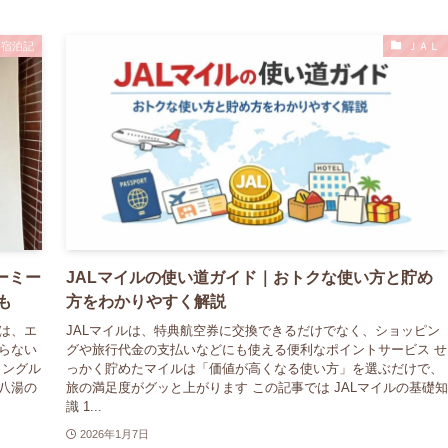
宿泊記
ＪＡＬ
ーミー
JALマイルの使い道ガイド｜おトクな使い方と貯め
も
方をわかりやすく解説
は、エ
JALマイルは、特典航空券に交換できるだけでなく、ショッピン
らない
グや旅行代金の支払いなどにも使える便利なポイントサービス せ
イングル
っかく貯めたマイルは「価値が高くなる使い方」を選ぶだけで、
八湯の
旅の満足度がグッと上がります この記事では JALマイルの基礎知
識 1...
2026年1月7日