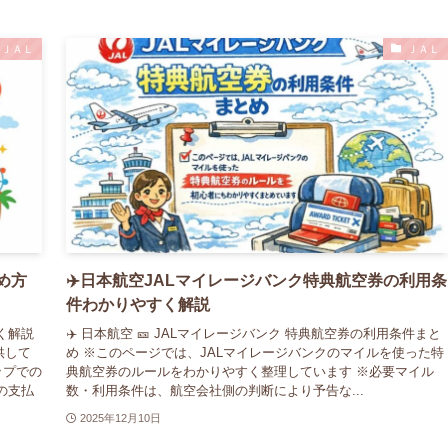
ＪＡＬ
ＪＡＬ
め方
✈️日本航空JALマイレージバンク特典航空券の利用条
件わかりやすく解説
く解説
✈️ 日本航空 🎫 JALマイレージバンク 特典航空券の利用条件まと
供して
め ※このページでは、JALマイレージバンクのマイルを使った特
ップでの
典航空券のルールをわかりやすく整理しています ※必要マイル
の支払
数・利用条件は、航空会社側の判断により予告な...
2025年12月10日